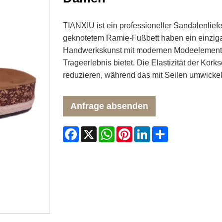
TIANXIU ist ein professioneller Sandalenlie
geknotetem Ramie-Fußbett haben ein einziga
Handwerkskunst mit modernen Modeelementen
Trageerlebnis bietet. Die Elastizität der Ko
reduzieren, während das mit Seilen umwickelte
Anfrage absenden
Facebook
X
WhatsApp
Pinterest
LinkedIn
Share